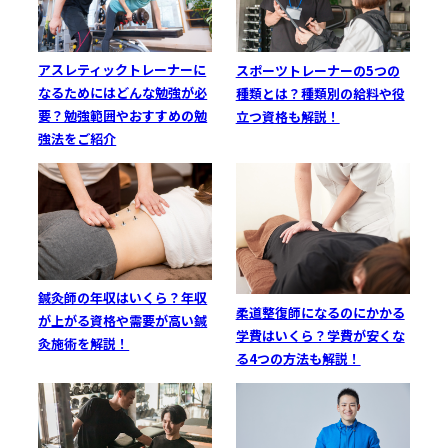
アスレティックトレーナーに
スポーツトレーナーの5つの
なるためにはどんな勉強が必
種類とは？種類別の給料や役
要？勉強範囲やおすすめの勉
立つ資格も解説！
強法をご紹介
鍼灸師の年収はいくら？年収
柔道整復師になるのにかかる
が上がる資格や需要が高い鍼
学費はいくら？学費が安くな
灸施術を解説！
る4つの方法も解説！