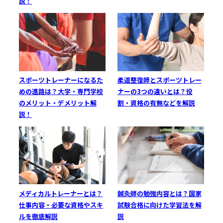
説！
スポーツトレーナーになるた
柔道整復師とスポーツトレー
めの進路は？大学・専門学校
ナーの3つの違いとは？役
のメリット・デメリット解
割・資格の有無などを解説
説！
鍼灸師の勉強内容とは？国家
メディカルトレーナーとは？
試験合格に向けた学習法を解
仕事内容・必要な資格やスキ
説
ルを徹底解説