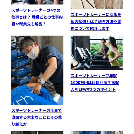
スポーツトレーナーの4つの
スポーツトレーナーになるた
仕事とは？ 職種ごとの仕事内
めの勉強とは？勉強方法や資
容や就業先も解説！
格について紹介します
スポーツトレーナーで年収
1000万円は目指せる？高収
入を目指す2つのポイント
スポーツトレーナーの仕事で
直面する大変なこととその乗
り越え方