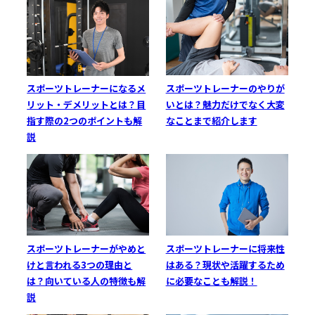
スポーツトレーナーのやりが
スポーツトレーナーになるメ
いとは？魅力だけでなく大変
リット・デメリットとは？目
なことまで紹介します
指す際の2つのポイントも解
説
スポーツトレーナーがやめと
スポーツトレーナーに将来性
けと言われる3つの理由と
はある？現状や活躍するため
は？向いている人の特徴も解
に必要なことも解説！
説