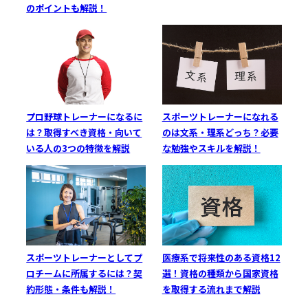
のポイントも解説！
プロ野球トレーナーになるに
スポーツトレーナーになれる
は？取得すべき資格・向いて
のは文系・理系どっち？必要
いる人の3つの特徴を解説
な勉強やスキルを解説！
スポーツトレーナーとしてプ
医療系で将来性のある資格12
ロチームに所属するには？契
選！資格の種類から国家資格
約形態・条件も解説！
を取得する流れまで解説