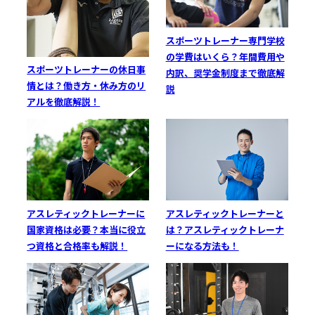
スポーツトレーナー専門学校
の学費はいくら？年間費用や
スポーツトレーナーの休日事
内訳、奨学金制度まで徹底解
情とは？働き方・休み方のリ
説
アルを徹底解説！
アスレティックトレーナーと
アスレティックトレーナーに
は？アスレティックトレーナ
国家資格は必要？本当に役立
ーになる方法も！
つ資格と合格率も解説！