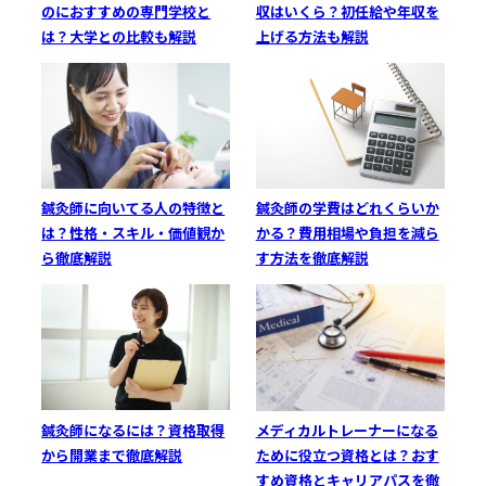
のにおすすめの専門学校と
収はいくら？初任給や年収を
は？大学との比較も解説
上げる方法も解説
鍼灸師に向いてる人の特徴と
鍼灸師の学費はどれくらいか
は？性格・スキル・価値観か
かる？費用相場や負担を減ら
ら徹底解説
す方法を徹底解説
鍼灸師になるには？資格取得
メディカルトレーナーになる
から開業まで徹底解説
ために役立つ資格とは？おす
すめ資格とキャリアパスを徹