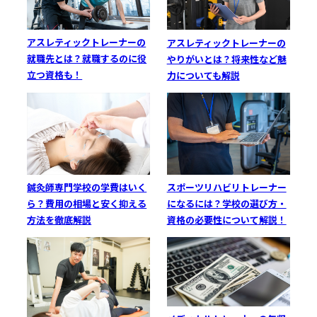
アスレティックトレーナーの
アスレティックトレーナーの
就職先とは？就職するのに役
やりがいとは？将来性など魅
立つ資格も！
力についても解説
鍼灸師専門学校の学費はいく
スポーツリハビリトレーナー
ら？費用の相場と安く抑える
になるには？学校の選び方・
方法を徹底解説
資格の必要性について解説！